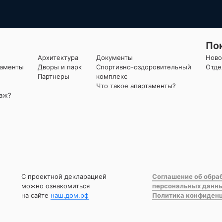
По
Архитектура
Документы
Ново
таменты
Дворы и парк
Спортивно-оздоровительный
Отде
Партнеры
комплекс
Что такое апартаменты?
даж?
С проектной декларацией
Соглашение об обра
можно ознакомиться
персональных данн
на сайте
наш.дом.рф
Политика конфиден