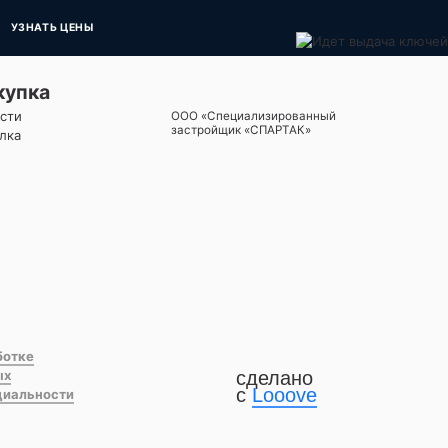
УЗНАТЬ ЦЕНЫ
купка
сти
ООО «Специализированный
застройщик «СПАРТАК»
лка
ботке
ых
сделано
с
Looove
циальности