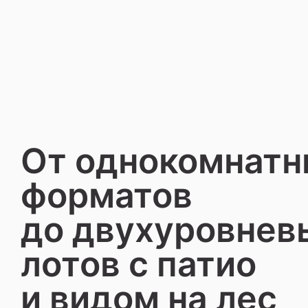
От однокомнатн
форматов
до двухуровнев
лотов
с патио
и видом на лес