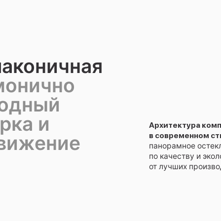
лаконичная
монично
родный
рка и
Архитектура ком
в современном ст
движение
панорамное остек
по качеству и эко
от лучших произво