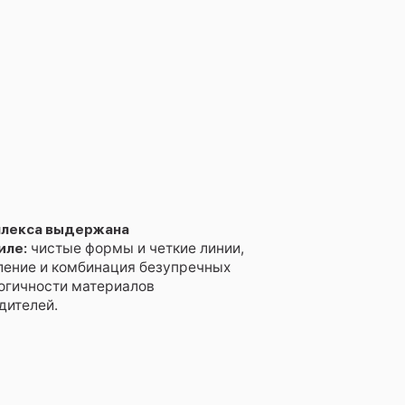
плекса выдержана
иле:
чистые формы и четкие линии,
ление и комбинация безупречных
логичности материалов
дителей.